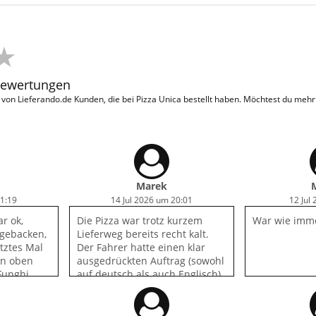
Bewertungen
on Lieferando.de Kunden, die bei Pizza Unica bestellt haben. Möchtest du meh
Marek
21:19
14 Jul 2026 um 20:01
12 Jul
r ok,
Die Pizza war trotz kurzem
War wie imme
tgebacken,
Lieferweg bereits recht kalt.
tztes Mal
Der Fahrer hatte einen klar
en oben
ausgedrückten Auftrag (sowohl
Funghi
auf deutsch als auch Englisch),
tten wir
dass er bitte nicht klingeln
sondern anrufen solle. Dazu
war er leider nicht in der Lage