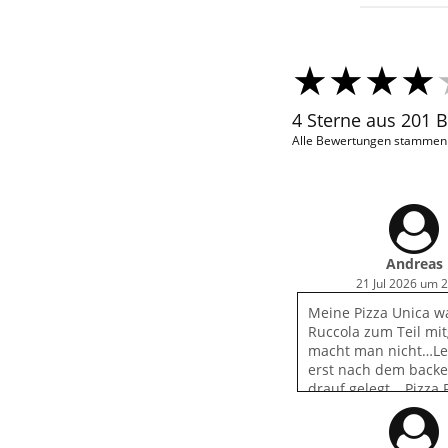
4 Sterne aus 201 
Alle Bewertungen stammen v
Andreas
21 Jul 2026 um 
Meine Pizza Unica wa
Ruccola zum Teil mi
macht man nicht…Le
erst nach dem back
drauf gelegt …Pizza 
Pilze schwarz das ha
schon mal besser …